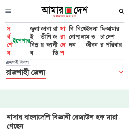
স
জুলা
জা
বা
রা
সা
বি
বি
খে
ইসলা
ফি
আমার
র্ব
ই
তী
ণি
জ
রা
নো
শ্ব
লা
ম ও
চা
দেশ
ইপেপার
শে
বিপ্ল
য়
জ্য
নী
দে
দন
জীবন
র
পরিবার
ষ
ব
তি
শ
রাজশাহী বিভাগ
রাজশাহী জেলা
নাসার বাংলাদেশি বিজ্ঞানী রেজাউল হক মারা
গেছেন