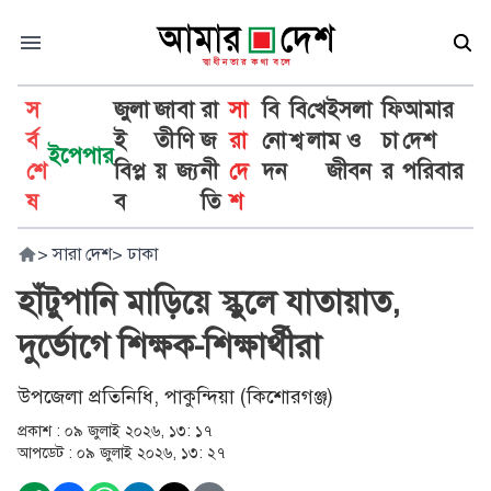
স
জুলা
জা
বা
রা
সা
বি
বি
খে
ইসলা
ফি
আমার
র্ব
ই
তী
ণি
জ
রা
নো
শ্ব
লা
ম ও
চা
দেশ
ইপেপার
শে
বিপ্ল
য়
জ্য
নী
দে
দন
জীবন
র
পরিবার
ষ
ব
তি
শ
>
সারা দেশ
>
ঢাকা
হাঁটুপানি মাড়িয়ে স্কুলে যাতায়াত,
দুর্ভোগে শিক্ষক-শিক্ষার্থীরা
উপজেলা প্রতিনিধি, পাকুন্দিয়া (কিশোরগঞ্জ)
প্রকাশ :
০৯ জুলাই ২০২৬, ১৩: ১৭
আপডেট :
০৯ জুলাই ২০২৬, ১৩: ২৭