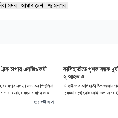
ষীরা সদর
আমার দেশ
শ্যামনগর
 ট্রাক চাপায় এনজিওকর্মী
কালিহাতীতে পৃথক সড়ক দুর্
২ আহত ৩
হরিরামপুর-বলড়া সড়কের পিপুলিয়া
টাঙ্গাইলের কালিহাতী উপজেলায় পৃ
াকচাপায় মিজানুর রহমান নামে এক
দুর্ঘটনায় দুই মোটরসাইকেল আরোহ
়েছেন। বৃহস্পতিবার দুপুর
হয়েছেন। এ ঘটনায় আরো তিনজন
১ ঘণ্টা আগে
 স্থানীয় সূত্রে জানা যায়,
হয়েছেন। তাদেরকে উপজেলা স্বাস্থ্য 
মান মোটরসাইকেল যোগে বাড়ি
ভর্তি করা হয়েছে। বৃহস্পতিবার বিকেল ৫টার দিকে