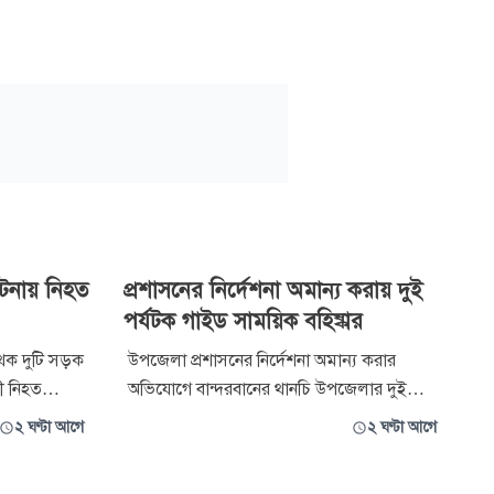
ঘটনায় নিহত
প্রশাসনের নির্দেশনা অমান্য করায় দুই
পর্যটক গাইড সাময়িক বহিষ্কার
থক দুটি সড়ক
উপজেলা প্রশাসনের নির্দেশনা অমান্য করার
ী নিহত
অভিযোগে বান্দরবানের থানচি উপজেলার দুই
 আহত
পর্যটক গাইডকে সাময়িক বহিষ্কার করা হয়েছে।
২ ঘণ্টা আগে
২ ঘণ্টা আগে
কমপ্লেক্সে
উপজেলা প্রশাসনের পৃথক দুটি অফিস আদেশে
তাদের বিরুদ্ধে এ ব্যবস্থা নেওয়া হয়। সংশ্লিষ্ট সূত্রে