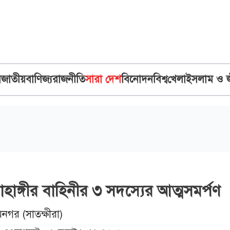
ব
জাতীয়
বাণিজ্য
রাজনীতি
সারা দেশ
বিনোদন
বিশ্ব
খেলা
ইসলাম ও 
াহাঙ্গীর বাহিনীর ৩ সদস্যের আত্মসমর্পণ
মনগর (সাতক্ষীরা)