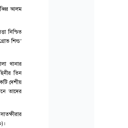
াব্বির আলম
্তা নিশ্চিত
রোভ শিল্ড’
োলা থানার
াহিনীর তিন
একটি দেশীয়
ানে তাদের
াতক্ষীরার
০)।