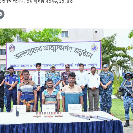
: ৩৭
আপডেট :
০৯ জুলাই ২০২৬, ১৫: ৫০