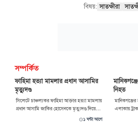
বিষয়:
সাতক্ষীরা
সাতক্
সম্পর্কিত
ফাহিমা হত্যা মামলার প্রধান আসামির
মানিকগঞ্জে
মৃত্যুদণ্ড
নিহত
সিলেটে চাঞ্চল্যকর ফাহিমা আক্তার হত্যা মামলায়
মানিকগঞ্জের 
প্রধান আসামি জাকির হোসেনকে মৃত্যুদণ্ড দিয়েছেন
এলাকায় ট্র
আদালত। একই সঙ্গে তাকে ৫ লাখ টাকা
এনজিও কর্মী নিহত হয
১ ঘণ্টা আগে
জরিমানা করা হয়েছে। তবে মামলার অপর দুই
২টার দিকে এ দুর্ঘটনা ঘটে।
আসামি জয়নাল আবেদিন ও মো. আবুল
মিজানুর রহ