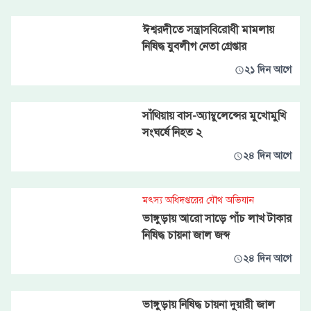
ঈশ্বরদীতে সন্ত্রাসবিরোধী মামলায়
নিষিদ্ধ যুবলীগ নেতা গ্রেপ্তার
২১ দিন আগে
সাঁথিয়ায় বাস-অ্যাম্বুলেন্সের মুখোমুখি
সংঘর্ষে নিহত ২
২৪ দিন আগে
মৎস্য অধিদপ্তরের যৌথ অভিযান
ভাঙ্গুড়ায় আরো সাড়ে পাঁচ লাখ টাকার
নিষিদ্ধ চায়না জাল জব্দ
২৪ দিন আগে
ভাঙ্গুড়ায় নিষিদ্ধ চায়না দুয়ারী জাল