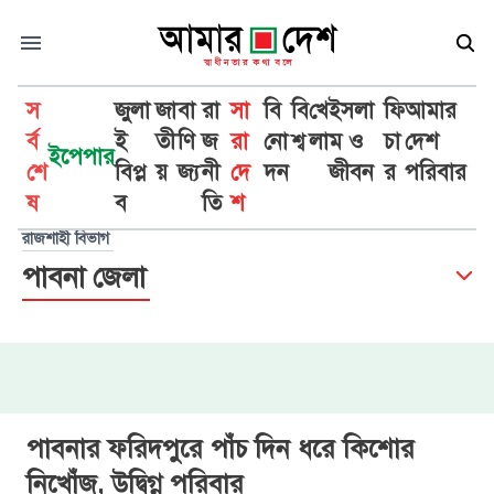
স
জুলা
জা
বা
রা
সা
বি
বি
খে
ইসলা
ফি
আমার
র্ব
ই
তী
ণি
জ
রা
নো
শ্ব
লা
ম ও
চা
দেশ
ইপেপার
শে
বিপ্ল
য়
জ্য
নী
দে
দন
জীবন
র
পরিবার
ষ
ব
তি
শ
রাজশাহী বিভাগ
পাবনা জেলা
পাবনার ফরিদপুরে পাঁচ দিন ধরে কিশোর
নিখোঁজ, উদ্বিগ্ন পরিবার