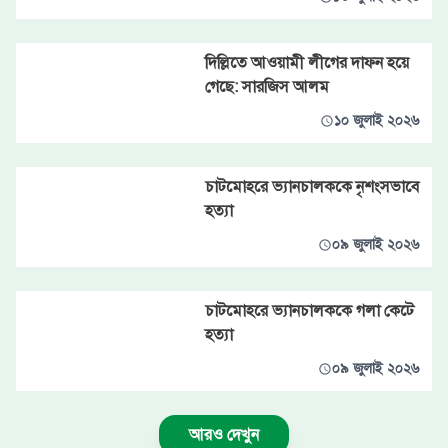
দিল্লিতে আওয়ামী লীগের দাফন হয়ে
গেছে: সারজিস আলম
১০ জুলাই ২০২৬
চাটমোহরে ভ্যানচালককে নৃশংসভাবে
হত্যা
০৯ জুলাই ২০২৬
চাটমোহরে ভ্যানচালককে গলা কেটে
হত্যা
০৯ জুলাই ২০২৬
আরও দেখুন