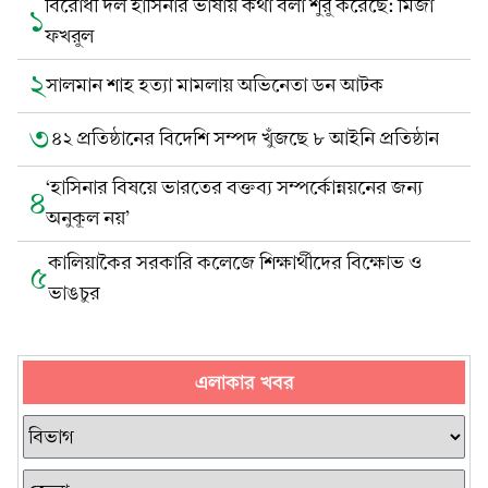
বিরোধী দল হাসিনার ভাষায় কথা বলা শুরু করেছে: মির্জা
১
ফখরুল
২
সালমান শাহ হত্যা মামলায় অভিনেতা ডন আটক
৩
৪২ প্রতিষ্ঠানের বিদেশি সম্পদ খুঁজছে ৮ আইনি প্রতিষ্ঠান
‘হাসিনার বিষয়ে ভারতের বক্তব্য সম্পর্কোন্নয়নের জন্য
৪
অনুকূল নয়’
কালিয়াকৈর সরকারি কলেজে শিক্ষার্থীদের বিক্ষোভ ও
৫
ভাঙচুর
এলাকার খবর