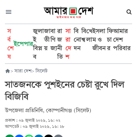
স
জুলা
জা
বা
রা
সা
বি
বি
খে
ইসলা
ফি
আমার
র্ব
ই
তী
ণি
জ
রা
নো
শ্ব
লা
ম ও
চা
দেশ
ইপেপার
শে
বিপ্ল
য়
জ্য
নী
দে
দন
জীবন
র
পরিবার
ষ
ব
তি
শ
>
সারা দেশ
>
সিলেট
সাতজনকে পুশইনের চেষ্টা রুখে দিল
বিজিবি
উপজেলা প্রতিনিধি, কোম্পানীগঞ্জ (সিলেট)
প্রকাশ :
০৯ জুলাই ২০২৬, ১৬: ০২
আপডেট :
০৯ জুলাই ২০২৬, ১৬: ২৮