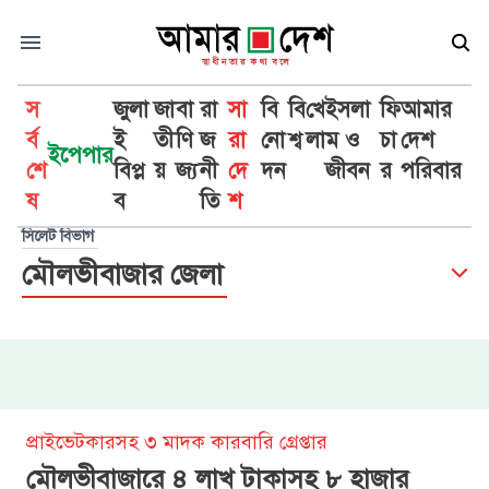
স
জুলা
জা
বা
রা
সা
বি
বি
খে
ইসলা
ফি
আমার
র্ব
ই
তী
ণি
জ
রা
নো
শ্ব
লা
ম ও
চা
দেশ
ইপেপার
শে
বিপ্ল
য়
জ্য
নী
দে
দন
জীবন
র
পরিবার
ষ
ব
তি
শ
সিলেট বিভাগ
মৌলভীবাজার জেলা
প্রাইভেটকারসহ ৩ মাদক কারবারি গ্রেপ্তার
মৌলভীবাজারে ৪ লাখ টাকাসহ ৮ হাজার