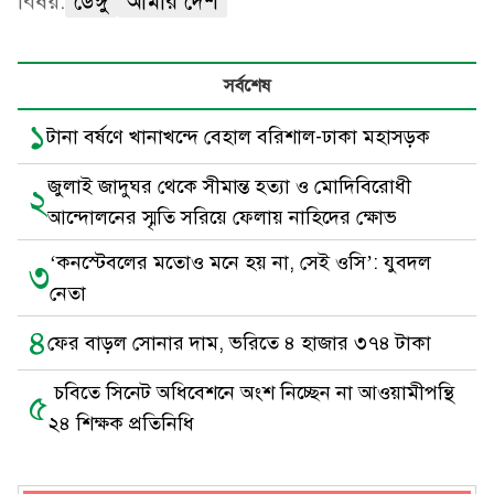
বিষয়:
ডেঙ্গু
আমার দেশ
সর্বশেষ
১
টানা বর্ষণে খানাখন্দে বেহাল বরিশাল-ঢাকা মহাসড়ক
জুলাই জাদুঘর থেকে সীমান্ত হত্যা ও মোদিবিরোধী
২
আন্দোলনের স্মৃতি সরিয়ে ফেলায় নাহিদের ক্ষোভ
‘কনস্টেবলের মতোও মনে হয় না, সেই ওসি’: যুবদল
৩
নেতা
৪
ফের বাড়ল সোনার দাম, ভরিতে ৪ হাজার ৩৭৪ টাকা
চবিতে সিনেট অধিবেশনে অংশ নিচ্ছেন না আওয়ামীপন্থি
৫
২৪ শিক্ষক প্রতিনিধি