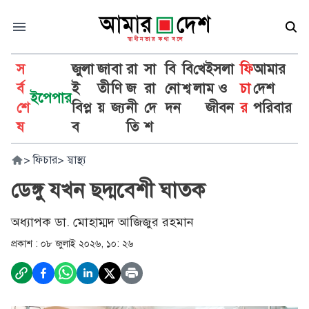
স
জুলা
জা
বা
রা
সা
বি
বি
খে
ইসলা
ফি
আমার
র্ব
ই
তী
ণি
জ
রা
নো
শ্ব
লা
ম ও
চা
দেশ
ইপেপার
শে
বিপ্ল
য়
জ্য
নী
দে
দন
জীবন
র
পরিবার
ষ
ব
তি
শ
>
ফিচার
>
স্বাস্থ্য
ডেঙ্গু যখন ছদ্মবেশী ঘাতক
অধ্যাপক ডা. মোহাম্মদ আজিজুর রহমান
প্রকাশ :
০৮ জুলাই ২০২৬, ১০: ২৬