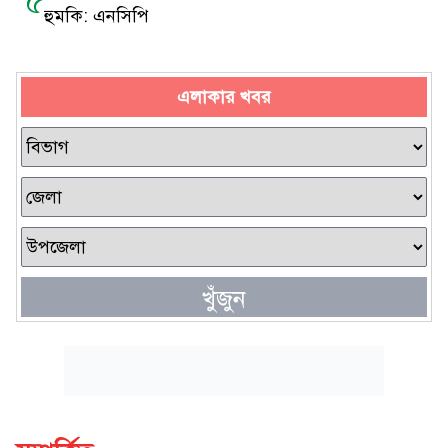
৫
হুমকি: এনসিপি
এলাকার খবর
খুঁজুন