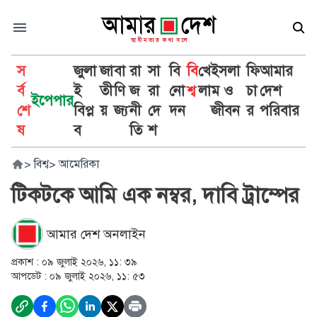
স
জুলা
জা
বা
রা
সা
বি
বি
খে
ইসলা
ফি
আমার
র্ব
ই
তী
ণি
জ
রা
নো
শ্ব
লা
ম ও
চা
দেশ
ইপেপার
শে
বিপ্ল
য়
জ্য
নী
দে
দন
জীবন
র
পরিবার
ষ
ব
তি
শ
>
বিশ্ব
>
আমেরিকা
টিকটকে আমি এক নম্বর, দাবি ট্রাম্পের
আমার দেশ অনলাইন
প্রকাশ :
০৯ জুলাই ২০২৬, ১১: ৩৯
আপডেট :
০৯ জুলাই ২০২৬, ১১: ৫৩