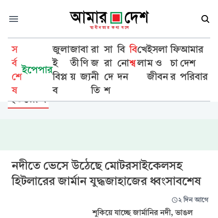
স
জুলা
জা
বা
রা
সা
বি
বি
খে
ইসলা
ফি
আমার
র্ব
ই
তী
ণি
জ
রা
নো
শ্ব
লা
ম ও
চা
দেশ
ইপেপার
শে
বিপ্ল
য়
জ্য
নী
দে
দন
জীবন
র
পরিবার
বিশ্ব
ষ
ব
তি
শ
ইউরোপ
নদীতে ভেসে উঠেছে মোটরসাইকেলসহ
হিটলারের জার্মান যুদ্ধজাহাজের ধ্বংসাবশেষ
২ দিন আগে
শুকিয়ে যাচ্ছে জার্মানির নদী, ভাঙল