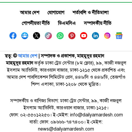
আমার দেশ
যোগাযোগ
শর্তাবলি ও নীতিমালা
গোপনীয়তা নীতি
ডিএমসিএ
সম্পাদকীয় নীতি
স্বত্ব: ©️
আমার দেশ
| সম্পাদক ও প্রকাশক, মাহমুদুর রহমান
মাহমুদুর রহমান
কর্তৃক ঢাকা ট্রেড সেন্টার (৮ম ফ্লোর), ৯৯, কাজী নজরুল
ইসলাম অ্যাভিনিউ, কারওয়ান বাজার, ঢাকা-১২১৫ থেকে প্রকাশিত এবং
আমার দেশ পাবলিকেশন লিমিটেড প্রেস, ৪৪৬/সি ও ৪৪৬/ডি, তেজগাঁও
শিল্প এলাকা, ঢাকা-১২০৮ থেকে মুদ্রিত।
সম্পাদকীয় ও বাণিজ্য বিভাগ: ঢাকা ট্রেড সেন্টার, ৯৯, কাজী নজরুল
ইসলাম অ্যাভিনিউ, কারওয়ান বাজার, ঢাকা-১২১৫।
ফোন: ০২-৫৫০১২২৫০। ই-মেইল: info@dailyamardesh.com
বার্তা: ফোন: ০৯৬৬৬-৭৪৭৪০০। ই-মেইল:
news@dailyamardesh.com