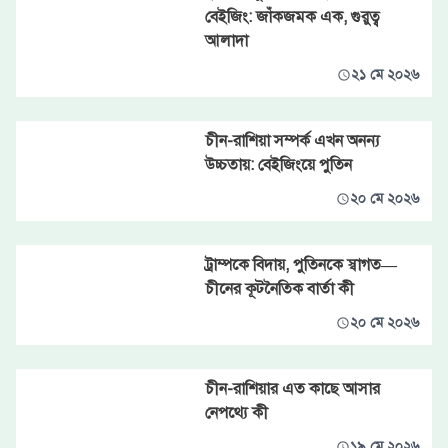
বেইজিং: জাঁকজমক এক, গুরুত্ব
আলাদা
২১ মে ২০২৬
চীন-রাশিয়া সম্পর্ক এখন অনন্য
উচ্চতায়: বেইজিংয়ে পুতিন
২০ মে ২০২৬
ট্রাম্পকে বিদায়, পুতিনকে স্বাগত—
চীনের কূটনৈতিক বার্তা কী
২০ মে ২০২৬
চীন-রাশিয়ার এত কাছে আসার
নেপথ্যে কী
১৯ মে ২০২৬