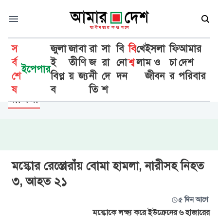
স
জুলা
জা
বা
রা
সা
বি
বি
খে
ইসলা
ফি
আমার
র্ব
ই
তী
ণি
জ
রা
নো
শ্ব
লা
ম ও
চা
দেশ
ইপেপার
শে
বিপ্ল
য়
জ্য
নী
দে
দন
জীবন
র
পরিবার
বিশ্ব
ষ
ব
তি
শ
রাশিয়া
মস্কোর রেস্তোরাঁয় বোমা হামলা, নারীসহ নিহত
৩, আহত ২১
৫ দিন আগে
মস্কোকে লক্ষ্য করে ইউক্রেনের ৬ হাজারের