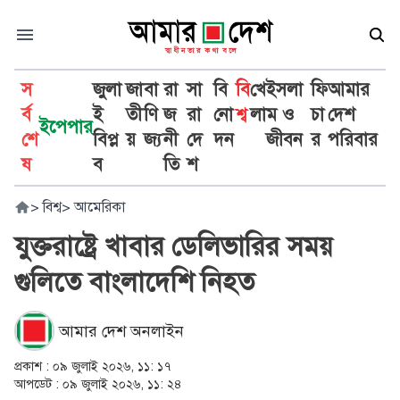
স
জুলা
জা
বা
রা
সা
বি
বি
খে
ইসলা
ফি
আমার
র্ব
ই
তী
ণি
জ
রা
নো
শ্ব
লা
ম ও
চা
দেশ
ইপেপার
শে
বিপ্ল
য়
জ্য
নী
দে
দন
জীবন
র
পরিবার
ষ
ব
তি
শ
>
বিশ্ব
>
আমেরিকা
যুক্তরাষ্ট্রে খাবার ডেলিভারির সময়
গুলিতে বাংলাদেশি নিহত
আমার দেশ অনলাইন
প্রকাশ :
০৯ জুলাই ২০২৬, ১১: ১৭
আপডেট :
০৯ জুলাই ২০২৬, ১১: ২৪