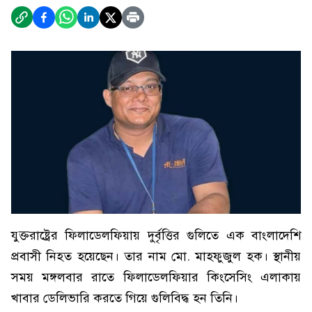
যুক্তরাষ্ট্রের ফিলাডেলফিয়ায় দুর্বৃত্তির গুলিতে এক বাংলাদেশি
প্রবাসী নিহত হয়েছেন। তার নাম মো. মাহফুজুল হক। স্থানীয়
সময় মঙ্গলবার রাতে ফিলাডেলফিয়ার কিংসেসিং এলাকায়
খাবার ডেলিভারি করতে গিয়ে গুলিবিদ্ধ হন তিনি।