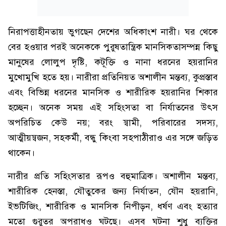
নিরাপত্তাহীনতায় ভুগছেন দেশের অধিকাংশ নারী। ঘর থেকে
বের হওয়ার পরই অনেককে পুরুষতান্ত্রিক মানসিকতাসম্পন্ন কিছু
মানুষের লোলুপ দৃষ্টি, কটূক্তি ও নানা ধরনের হয়রানির
মুখোমুখি হতে হয়। নারীরা প্রতিনিয়ত অশালীন মন্তব্য, কুপ্রস্তাব
এবং বিভিন্ন ধরনের মানসিক ও শারীরিক হয়রানির শিকার
হচ্ছেন। অনেক সময় এই সহিংসতা বা নির্যাতনের উৎস
অপরিচিত কেউ নয়; বরং স্বামী, পরিবারের সদস্য,
আত্মীয়স্বজন, সহকর্মী, বন্ধু কিংবা সহপাঠীরাও এর সঙ্গে জড়িত
থাকেন।
নারীর প্রতি সহিংসতার রূপও বহুমাত্রিক। অশালীন মন্তব্য,
শারীরিক হেনস্তা, যৌতুকের জন্য নির্যাতন, যৌন হয়রানি,
ইভটিজিং, শারীরিক ও মানসিক নিপীড়ন, ধর্ষণ এবং হত্যার
মতো গুরুতর অপরাধও ঘটছে। এসব ঘটনা শুধু ব্যক্তির