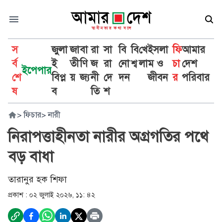
স
জুলা
জা
বা
রা
সা
বি
বি
খে
ইসলা
ফি
আমার
র্ব
ই
তী
ণি
জ
রা
নো
শ্ব
লা
ম ও
চা
দেশ
ইপেপার
শে
বিপ্ল
য়
জ্য
নী
দে
দন
জীবন
র
পরিবার
ষ
ব
তি
শ
>
ফিচার
>
নারী
নিরাপত্তাহীনতা নারীর অগ্রগতির পথে
বড় বাধা
তারানুর হক শিফা
প্রকাশ :
০২ জুলাই ২০২৬, ১১: ৪২