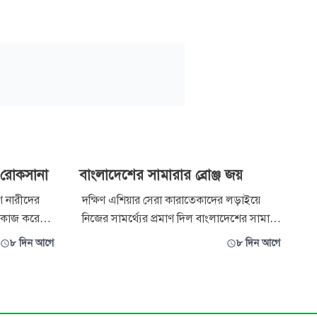
া রোকসানা
বাংলাদেশের সামারার ব্রোঞ্জ জয়
ণ নারীদের
দক্ষিণ এশিয়ার সেরা কারাতেকাদের লড়াইয়ে
 কাজ করে
নিজের সামর্থ্যের প্রমাণ দিল বাংলাদেশের সামারা
ার নারী
রহমান। ‘সাউথ এশিয়ান কারাতে চ্যাম্পিয়নশিপ
৮ দিন আগে
৮ দিন আগে
নিরাপদ কৃষি,
২০২৬’-এ অনূর্ধ্ব-১২ কাতা বিভাগে ব্রোঞ্জ পদক
িরশিল্প ও
জিতে আন্তর্জাতিক অঙ্গনে দেশের জন্য সে গৌরব
ুমুখী উদ্যোগ
বয়ে এনেছে। মিরপুর শহীদ সোহরাওয়ার্দী ইনডোর
েছে। রো
স্টেডিয়ামে ১৫ থেকে ১৯ জুলাই