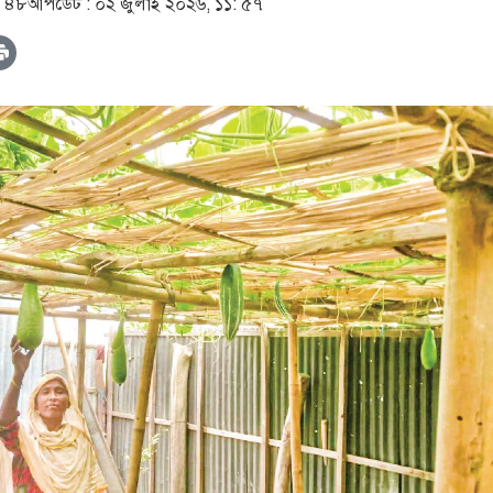
: ৪৮
আপডেট :
০২ জুলাই ২০২৬, ১১: ৫৭