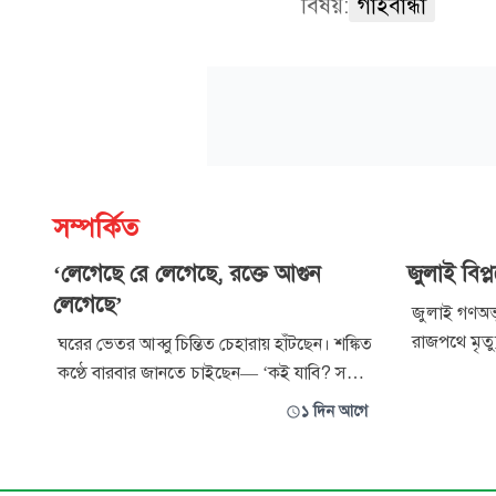
বিষয়:
গাইবান্ধা
সম্পর্কিত
‘লেগেছে রে লেগেছে, রক্তে আগুন
জুলাই বিপ্
লেগেছে’
জুলাই গণঅভ্য
রাজপথে মৃত্য
ঘরের ভেতর আব্বু চিন্তিত চেহারায় হাঁটছেন। শঙ্কিত
দিয়েছেন এ
কণ্ঠে বারবার জানতে চাইছেন— ‘কই যাবি? সত্যি
বীথি। বৃষ্টির
করে বল।’ খানিকটা বিরক্ত হয়েই বললাম, ‘আর
১ দিন আগে
শেল আর গুল
কতবার বলব, আব্বু! সারার কলেজের ফরম
তিনি বাঁচিয়ে
তুলতে যাচ্ছি। আজই শেষ দিন।’ কিন্তু বিষয়টি আব্বু
গণআন্দোলনে
সহজভাবে নিতে পারলেন না। তিনি বললেন,