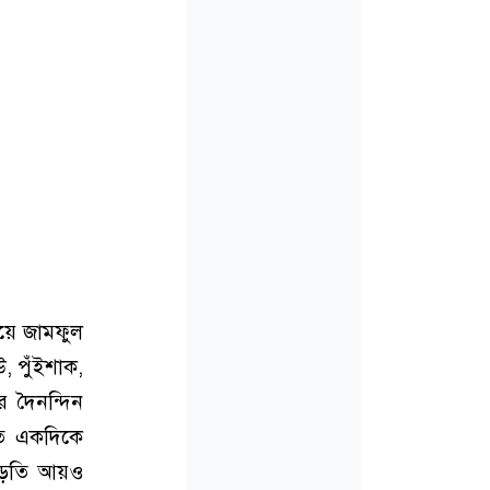
য়ে জামফুল
, পুঁইশাক,
র দৈনন্দিন
তে একদিকে
 বাড়তি আয়ও