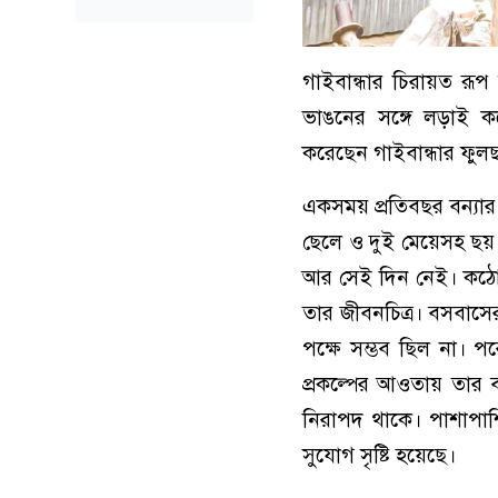
গাইবান্ধার চিরায়ত রূপ 
ভাঙনের সঙ্গে লড়াই করে
করেছেন গাইবান্ধার ফুলছ
একসময় প্রতিবছর বন্যার ক
ছেলে ও দুই মেয়েসহ ছয়
আর সেই দিন নেই। কঠোর
তার জীবনচিত্র। বসবাস
পক্ষে সম্ভব ছিল না। পরে
প্রকল্পের আওতায় তার 
নিরাপদ থাকে। পাশাপাশ
সুযোগ সৃষ্টি হয়েছে।