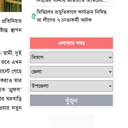
নিহতের ঘটনায় জামায়াত আমিরের
শোক
মিছিলের প্রস্তুতিকালে কার্যক্রম নিষিদ্ধ
৫
আ.লীগের ৭ নেতাকর্মী আটক
 প্রতিনিয়ত
ন্ত স্থাপন
এলাকার খবর
্বামী, দুই
র। তবে এখন
ল্টে গেছে
ষ করাও তার
িত ‘প্রুফস’
তার ঘরবাড়ি
খুঁজুন
হওয়ার নতুন