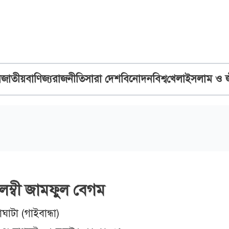
ব
জাতীয়
বাণিজ্য
রাজনীতি
সারা দেশ
বিনোদন
বিশ্ব
খেলা
ইসলাম ও 
বলম্বী জামফুল বেগম
ঘাটা (গাইবান্ধা)