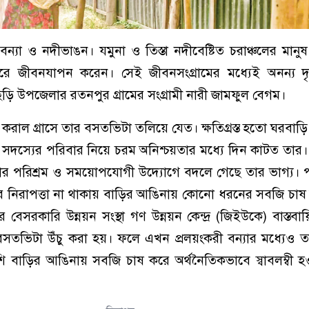
বন্যা ও নদীভাঙন। যমুনা ও তিস্তা নদীবেষ্টিত চরাঞ্চলের মানুষ
 জীবনযাপন করেন। সেই জীবনসংগ্রামের মধ্যেই অনন্য দৃষ্টা
ড়ি উপজেলার রতনপুর গ্রামের সংগ্রামী নারী জামফুল বেগম।
রাল গ্রাসে তার বসতভিটা তলিয়ে যেত। ক্ষতিগ্রস্ত হতো ঘরবাড়ি। স
 সদস্যের পরিবার নিয়ে চরম অনিশ্চয়তার মধ্যে দিন কাটত তা
 পরিশ্রম ও সময়োপযোগী উদ্যোগে বদলে গেছে তার ভাগ্য। পা
ের নিরাপত্তা না থাকায় বাড়ির আঙিনায় কোনো ধরনের সবজি চা
 বেসরকারি উন্নয়ন সংস্থা গণ উন্নয়ন কেন্দ্র (জিইউকে) বাস্তবায়
বসতভিটা উঁচু করা হয়। ফলে এখন প্রলয়ংকরী বন্যার মধ্যেও 
ি বাড়ির আঙিনায় সবজি চাষ করে অর্থনৈতিকভাবে স্বাবলম্বী 