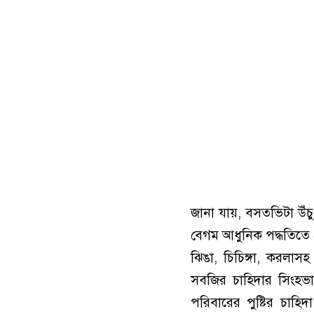
জানা যায়, বসতভিটা উঁ
বেগম আধুনিক পদ্ধতিতে ম
ঝিঙা, চিচিঙ্গা, করলাস
সবজির চাহিদার সিংহ
পরিবারের পুষ্টির চাহিদ