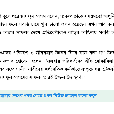
 তুলে ধরে জামফুল বেগম বলেন, ‘প্রকল্প থেকে সময়মতো আধুনিক
য়েছি। ফলে সবজি চাষে খুব ভালো ফলন হয়েছে। এখন আর বন্য
 আমার সাফল্য দেখে প্রতিবেশীরাও বাড়ির আঙিনায় সবজি চা
্চলের পরিবেশ ও জীবনমান উন্নয়ন নিয়ে কাজ করা গণ উন্নয়ন 
আফতাব হোসেন বলেন, ‘জলবায়ু পরিবর্তনের ঝুঁকি মোকাবিলায়
 সঙ্গে গ্রামীণ নারীদের অর্থনৈতিক কর্মকাণ্ডে সম্পৃক্ত করা টেক
জামফুল বেগমের সাফল্য তারই উজ্জ্বল উদাহরণ।’
আমার দেশের খবর পেতে গুগল নিউজ চ্যানেল ফলো করুন