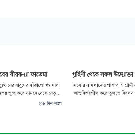
লবের বীরকন্যা ফাতেমা
গৃহিণী থেকে সফল উদ্যোক্ত
ুত্থানের বারুদের ঝাঁঝালো গন্ধমাখা
সংসার সামলানোর পাশাপাশি গ্রামী
ুভয় তুচ্ছ করে সামনে থেকে নেতৃত্ব
আত্মনির্ভরশীল করে তুলতে নিরলস
ক অকুতোভয় নারী—ফাতেমা রহমান
যাচ্ছেন লক্ষ্মীপুরের রায়পুর উপজেল
৮ দিন আগে
 মতো টিয়ারগ্যাসের ধোঁয়া, ধেয়ে আসা
উদ্যোক্তা রোকসানা আক্তার রেহানা। 
ির মুখেও নিজের জীবন বাজি রেখে
জৈবসার উৎপাদন, ছাগল পালন, কুট
ছেন অসংখ্য সহযোদ্ধার প্রাণ।
নারীর অর্থনৈতিক ক্ষমতায়নে তার বহ
 এই নারীর অদম্য সা
ইতোমধ্যে এলাকায় প্রশংসা কুড়িয়