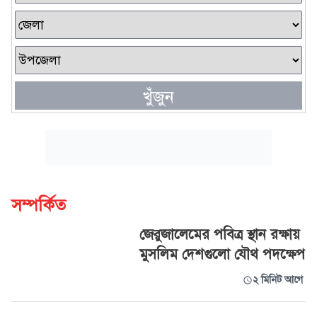
খুঁজুন
সম্পর্কিত
জেরুজালেমের পবিত্র স্থান রক্ষায়
মুসলিম দেশগুলো যৌথ পদক্ষেপ
২ মিনিট আগে