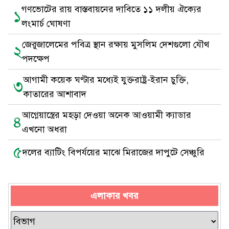
গণভোটের রায় বাস্তবায়নের দাবিতে ১১ দলীয় ঐক্যের
১
লংমার্চ ঘোষণা
জেরুজালেমের পবিত্র স্থান রক্ষায় মুসলিম দেশগুলো যৌথ
২
পদক্ষেপ
আগামী কয়েক ঘণ্টার মধ্যেই যুক্তরাষ্ট্র-ইরান চুক্তি,
৩
কাতারের আশাবাদ
আগ্নেয়াস্ত্রের মহড়া দেওয়া অনেক আওয়ামী ক্যাডার
৪
এখনো অধরা
৫
দলের ব্যাটিং বিপর্যয়ের মাঝে মিরাজের দাপুটে সেঞ্চুরি
এলাকার খবর