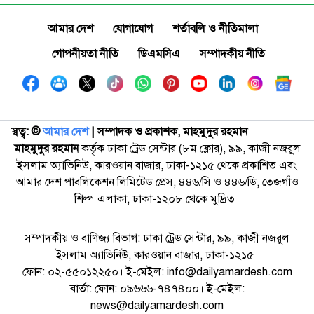
আমার দেশ
যোগাযোগ
শর্তাবলি ও নীতিমালা
গোপনীয়তা নীতি
ডিএমসিএ
সম্পাদকীয় নীতি
স্বত্ব: ©️
আমার দেশ
| সম্পাদক ও প্রকাশক, মাহমুদুর রহমান
মাহমুদুর রহমান
কর্তৃক ঢাকা ট্রেড সেন্টার (৮ম ফ্লোর), ৯৯, কাজী নজরুল
ইসলাম অ্যাভিনিউ, কারওয়ান বাজার, ঢাকা-১২১৫ থেকে প্রকাশিত এবং
আমার দেশ পাবলিকেশন লিমিটেড প্রেস, ৪৪৬/সি ও ৪৪৬/ডি, তেজগাঁও
শিল্প এলাকা, ঢাকা-১২০৮ থেকে মুদ্রিত।
সম্পাদকীয় ও বাণিজ্য বিভাগ: ঢাকা ট্রেড সেন্টার, ৯৯, কাজী নজরুল
ইসলাম অ্যাভিনিউ, কারওয়ান বাজার, ঢাকা-১২১৫।
ফোন: ০২-৫৫০১২২৫০। ই-মেইল: info@dailyamardesh.com
বার্তা: ফোন: ০৯৬৬৬-৭৪৭৪০০। ই-মেইল:
news@dailyamardesh.com