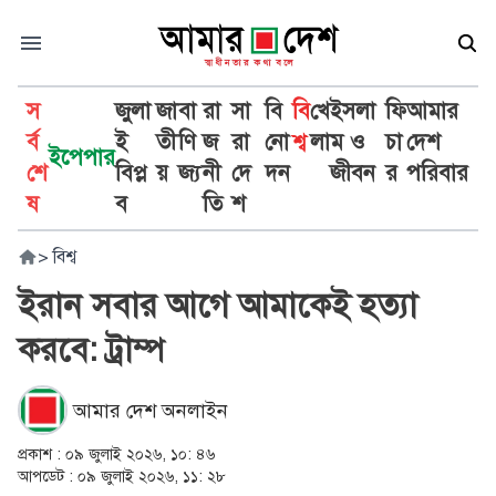
স
জুলা
জা
বা
রা
সা
বি
বি
খে
ইসলা
ফি
আমার
র্ব
ই
তী
ণি
জ
রা
নো
শ্ব
লা
ম ও
চা
দেশ
ইপেপার
শে
বিপ্ল
য়
জ্য
নী
দে
দন
জীবন
র
পরিবার
ষ
ব
তি
শ
>
বিশ্ব
ইরান সবার আগে আমাকেই হত্যা
করবে: ট্রাম্প
আমার দেশ অনলাইন
প্রকাশ :
০৯ জুলাই ২০২৬, ১০: ৪৬
আপডেট :
০৯ জুলাই ২০২৬, ১১: ২৮