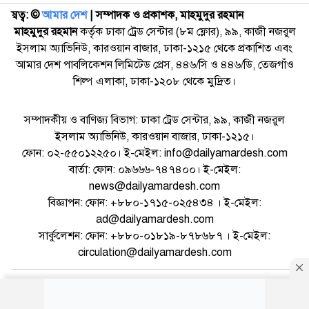
স্বত্ব: ©️
আমার দেশ
| সম্পাদক ও প্রকাশক, মাহমুদুর রহমান
মাহমুদুর রহমান
কর্তৃক ঢাকা ট্রেড সেন্টার (৮ম ফ্লোর), ৯৯, কাজী নজরুল
ইসলাম অ্যাভিনিউ, কারওয়ান বাজার, ঢাকা-১২১৫ থেকে প্রকাশিত এবং
আমার দেশ পাবলিকেশন লিমিটেড প্রেস, ৪৪৬/সি ও ৪৪৬/ডি, তেজগাঁও
শিল্প এলাকা, ঢাকা-১২০৮ থেকে মুদ্রিত।
সম্পাদকীয় ও বাণিজ্য বিভাগ: ঢাকা ট্রেড সেন্টার, ৯৯, কাজী নজরুল
ইসলাম অ্যাভিনিউ, কারওয়ান বাজার, ঢাকা-১২১৫।
ফোন: ০২-৫৫০১২২৫০। ই-মেইল: info@dailyamardesh.com
বার্তা: ফোন: ০৯৬৬৬-৭৪৭৪০০। ই-মেইল:
news@dailyamardesh.com
বিজ্ঞাপন: ফোন: +৮৮০-১৭১৫-০২৫৪৩৪ । ই-মেইল:
ad@dailyamardesh.com
সার্কুলেশন: ফোন: +৮৮০-০১৮১৯-৮৭৮৬৮৭ । ই-মেইল:
circulation@dailyamardesh.com
ওয়েব মেইল
কনভার্টার
আর্কাইভ
বিজ্ঞাপন
সাইটম্যাপ