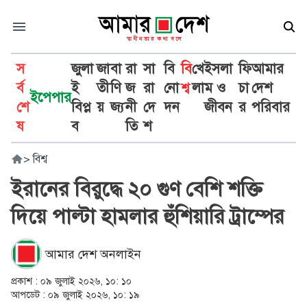
স
জুলা
জা
বা
রা
সা
বি
বি
খে
ইসলা
ফি
আমার
র্ব
ই
তী
ণি
জ
রা
নো
শ্ব
লা
ম ও
চা
দেশ
ইপেপার
শে
বিপ্ল
য়
জ্য
নী
দে
দন
জীবন
র
পরিবার
ষ
ব
তি
শ
>
বিশ্ব
ইরানের বিরুদ্ধে ২০ গুণ বেশি শক্তি
দিয়ে পাল্টা হামলার হুঁশিয়ারি ট্রাম্পের
আমার দেশ অনলাইন
প্রকাশ :
০৯ জুলাই ২০২৬, ১০: ১০
আপডেট :
০৯ জুলাই ২০২৬, ১০: ১৯